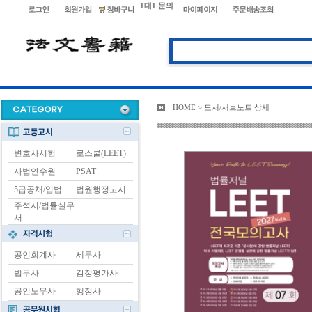
1대1 문의
HOME > 도서/서브노트 상세
변호사시험
로스쿨(LEET)
사법연수원
PSAT
5급공채/입법
법원행정고시
주석서/법률실무
서
공인회계사
세무사
법무사
감정평가사
공인노무사
행정사