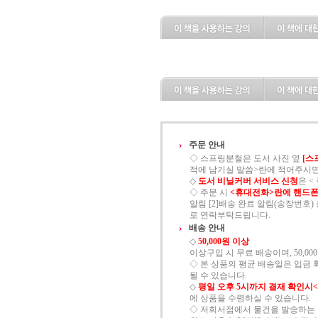
주문 안내
◇ 스프링분철은 도서 사진 옆
[스
적에 남기실 말씀>란에 적어주시면
◇
도서 비닐커버 서비스 신청
은 
◇ 주문 시
<휴대전화>란에 핸드폰
알림 [2]배송 완료 알림(송장번호) 총
로 연락부탁드립니다.
배송 안내
◇
50,000원 이상
이상구입 시 무료 배송이며, 50,00
◇ 본 상품의 평균 배송일은 입금 
될 수 있습니다.
◇
평일 오후 5시까지 결재 확인시
에 상품을 수령하실 수 있습니다.
◇ 저희서점에서 물건을 발송하는 