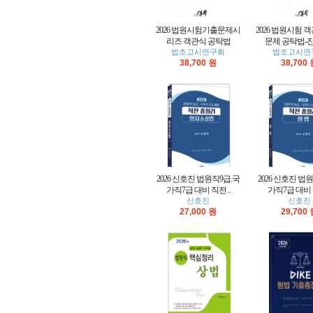
2026 법원시험기출문제시
2026 법원시험 
리즈 객관식 공탁법
문제 공탁법-진도
법조고시연구회
법조고시연
38,700 원
38,700
2026 신호진 법원직9급.국
2026 신호진 법
가직7급 대비 직전 ..
가직7급 대비 직
신호진
신호진
27,000 원
29,700