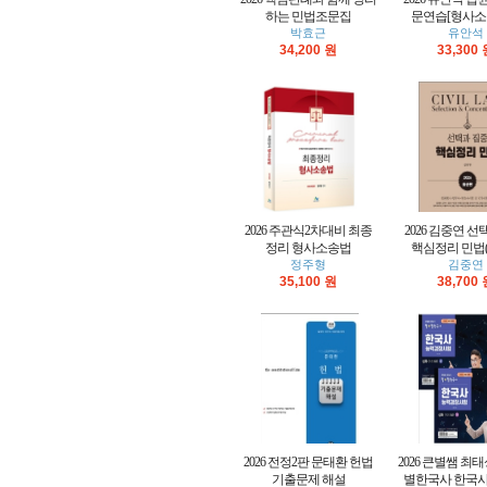
하는 민법조문집
문연습[형사소송법
박효근
유안석
34,200 원
33,300
2026 주관식2차대비 최종
2026 김중연 선
정리 형사소송법
핵심정리 민법(
정주형
김중연
35,100 원
38,700
2026 전정2판 문태환 헌법
2026 큰별쌤 최
기출문제 해설
별한국사 한국사