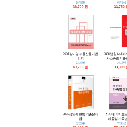
문태환
최태성
38,700 원
33,750
2026 김미영 부동산등기법
2026 법원직대비
강의
사소송법 기출문
김미영
이지민
43,200 원
33,300
2026 정인홍 헌법 기출문제
2026 대비 박효
집
례 중심 가족법강
정인홍
박효근