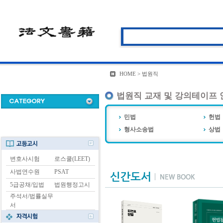
HOME > 법원직
법원직 교재 및 강의테이프 
민법
헌법
형사소송법
상법
변호사시험
로스쿨(LEET)
사법연수원
PSAT
5급공채/입법
법원행정고시
주석서/법률실무
서