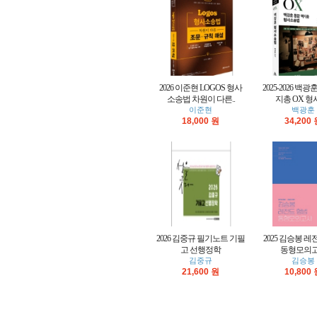
2026 이준현 LOGOS 형사
2025-2026 백광
소송법 차원이 다른..
지총 OX 형사
이준현
백광훈
18,000 원
34,200
2026 김중규 필기노트 기필
2025 김승봉 레
고 선행정학
동형모의
김중규
김승봉
21,600 원
10,800