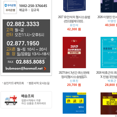
2027 유안석의 형사소송법
2026 이영민 
(전2권)[제12판] ..
이영민
40,500
유안석
42,300 원
2027대비 3년간 최신판례
2026 박효근의 
정리[형사소송법](23..
X 민법 1[민법
신호진
박효근
20,700 원
28,800