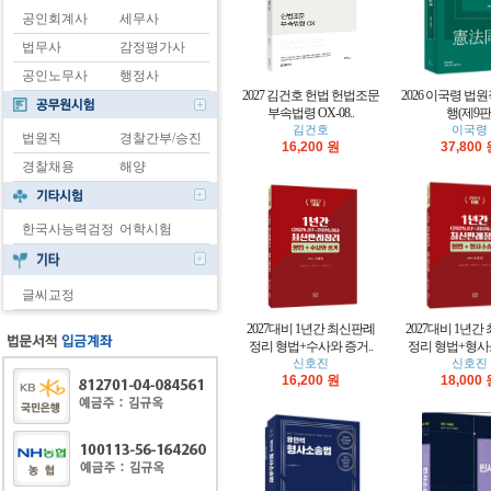
공인회계사
세무사
법무사
감정평가사
공인노무사
행정사
2027 김건호 헌법 헌법조문
2026 이국령 법
부속법령 OX-08..
행(제9판
김건호
이국령
법원직
경찰간부/승진
16,200 원
37,800
경찰채용
해양
한국사능력검정
어학시험
글씨교정
2027대비 1년간 최신판례
2027대비 1년간
정리 형법+수사와 증거..
정리 형법+형사소
신호진
신호진
16,200 원
18,000