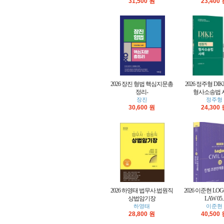
31,500 원
23,400
2026 장진 형법 핵심지문총
2026 정주형 DI
정리-
형사소송법 사
장진
정주형
30,600 원
24,300
2026 하영태 법무사.법원직
2026 이준현 LOGO
상법암기장
LAW 05..
하영태
이준현
28,800 원
40,500