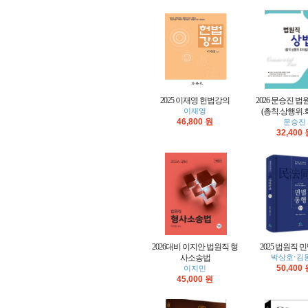
2025 이재영 헌법강의
2026 문승진 법
이재영
(총칙.상행위.
46,800 원
문승진
32,400
2026대비 이지안 법원직 형
2025 법원직 
사소송법
박상호⋅김
50,400
이지민
45,000 원