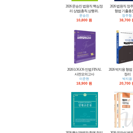
2026 문승진 법원직 핵심정
2026 법원직 정주
리 상법(총칙.상행위..
형법 기출총정
문승진
정주형.
10,800 원
38,700
2026 LOGOS 민법 FINAL
2026 박지용 형
사전모의고사
정리
이준현
박지용
18,900 원
20,700
2026 핵심판례와 함께 정리
2026 유안석 법