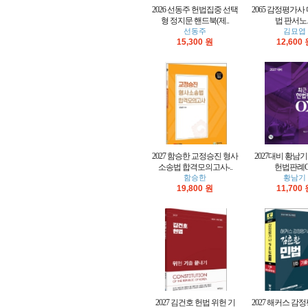
2026 선동주 헌법집중 선택
2065 감정평가사
형 정지문 핸드북(제..
법 판서노
선동주
김묘엽
15,300 원
12,600
2027 함승한 교정승진 형사
2027대비 황남기
소송법 합격모의고사-..
헌법판례
함승한
황남기
19,800 원
11,700
2027 김건호 헌법 위헌 기
2027 해커스 감