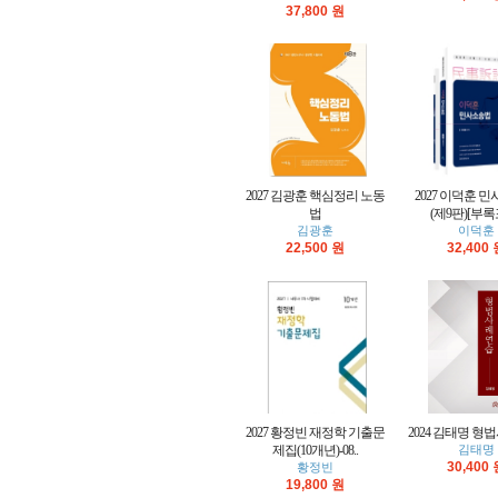
37,800 원
2027 김광훈 핵심정리 노동
2027 이덕훈 
법
(제9판)[부록
김광훈
이덕훈
22,500 원
32,400
2027 황정빈 재정학 기출문
2024 김태명 
제집(10개년)-08..
김태명
30,400
황정빈
19,800 원