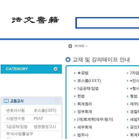
HOME >
교재 및 강의테이프 안내
★공법
2차
로스쿨(LEET)
●민
5급공채/입법
●형
헌법
형법
회계원리
재무
변호사시험
로스쿨(LEET)
정부회계
경찰
사법연수원
PSAT
[객]회계학[재무/원가]
세법학
5급공채/입법
법원행정고시
세무회계
공인
주석서/법률실무
법무사
회계