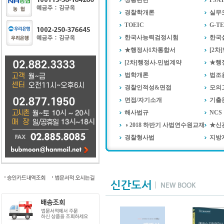
상황판단
PSA
경찰학개론
실무
TOEIC
G-T
한국사능력검정시험
한국
★행정사1차통합서
[2
[2차]행정사-민법계약
★행
법학개론
법조
경찰인적성&면접
모의
면접/자기소개
기출
해사법규
NCS
◑ 2018 하반기 사법연수원교재
★신
경찰형사법
지방