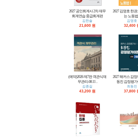
2027 공인회계사 2차 재무
2027 김영호 한
회계연습 중급회계편
는 노동법 
김한솔
김영호
21,600 원
32,400
(예약)2026 제7판 객관식재
2027 해커스 감
무관리-08.11 ..
동진 감정평가이론
김종길
최동진
43,200 원
37,800