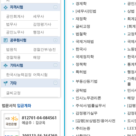
서
경제학
공인
[세무사]민법
상법
공인회계사
세무사
재정학
회계
법무사
감정평가사
글씨교정
[회
공인노무사
행정사
법철학
교정
국제거래법
국제
한국사
노동
법원직
경찰간부/승진
국제정치학
한국
경찰채용
해양
정책학
통계
특허법
행정
한국사능력검정
어학시험
가족
부동산등기법
률
공탁법
민사
글씨교정
인사노무관리론
해양
주석서/법률실무서
[감평
감정평가실무
감정
[감평]보상법전/용어사전
도시
추리논증
LE