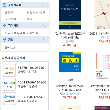
법원직
경찰간부/승진
경찰채용
해양
한국사능력검정
어학시험
(할인+무료스프링)2023 전
2026 최수정 신탁
정10판(제14판) ..
최수정
43,700
김유향
40,000 원
글씨교정
2026 법원시험기출문제시
2026 법원행시 
리즈 객관식 공탁법
16개년 최신 
법조고시연구회
이재상
38,700 원
16,200