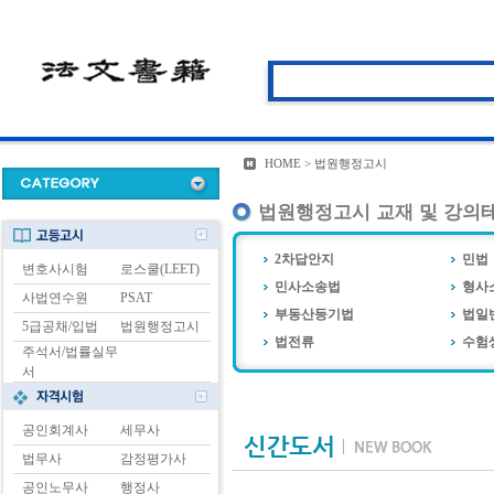
HOME > 법원행정고시
법원행정고시 교재 및 강의
2차답안지
민법
변호사시험
로스쿨(LEET)
민사소송법
형사
사법연수원
PSAT
부동산등기법
법일
5급공채/입법
법원행정고시
법전류
수험
주석서/법률실무
서
공인회계사
세무사
법무사
감정평가사
공인노무사
행정사