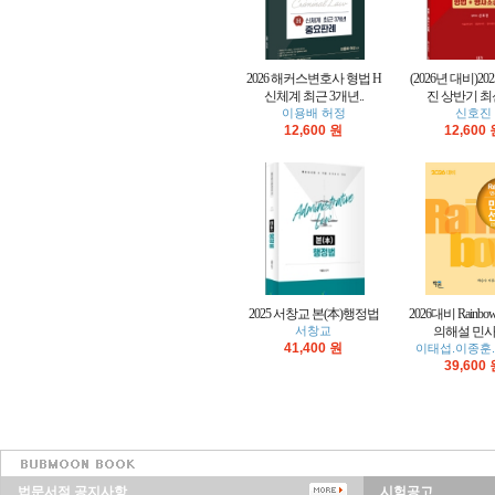
2026 해커스변호사 형법 H
(2026년 대비)20
신체계 최근 3개년..
진 상반기 최신
이용배 허정
신호진
12,600 원
12,600
2025 서창교 본(本)행정법
2026대비 Rainb
서창교
의해설 민사법
41,400 원
이태섭.이종훈
39,600
법문서적 공지사항
시험공고