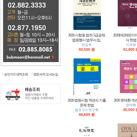
2026 시험용 법전-5급공채.
2026[제20판] 
법원행시.법무사.입..
식 헌법
편집부
이재영
40,500 원
41,400
2026 법원시험 객관식 기출
2026 문태환 객
문제 헌법
문태환
40,500
법조고시연구회
48,600 원