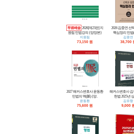
무료배송
2026[제23판] 지
2026 김중연 선
원림 민법강의 {양장본}
핵심정리 민법(
지원림
김중연
73,150 원
38,700
2027 해커스변호사 윤동환
해커스변호사 김
민법의 맥(脈) {양..
헌법 2025년 상
윤동환
김유향
75,600 원
9,000 