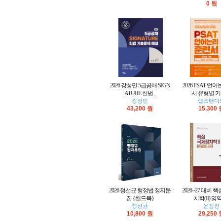
0 원
2026 강성민 5급공채 SIGN
2026 PSAT 언
ATURE 헌법 ..
서 유형별 기출
강성민
랩스탠다
43,200 원
15,300
2026 정선균 행정법 정지문
2026~27 대비 
집 {핸드북}
치학(II) 영역
정선균
윤정진
10,800 원
29,250