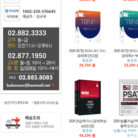
2026 제7판 트리니티 거시
2026 제7판 트
경제학 [전2권]
경제학 (+부
황종휴
황종휴
29,700 원
33,300
2026 연습책 미시경제학 pl
2026 법률저널 P
us(전2권)
봉투모의고사(
황종휴
법률저널 PSAT
44,100 원
연구소