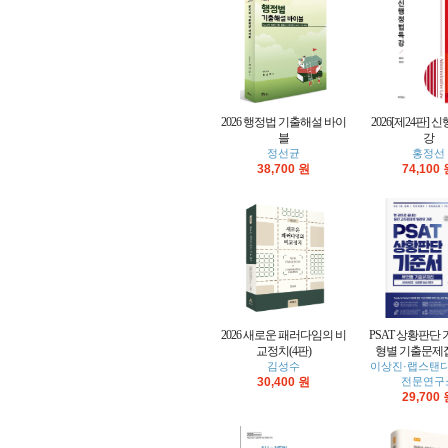
2026 행정법 기출해설 바이
2026[제24판]
블
강
정선균
홍정선
38,700 원
74,100
2026 새로운 패러다임의 비
PSAT 상황판단
교정치(4판)
형별 기출문제집 
김성수
이상진·랩스탠다
30,400 원
전문연구
29,700