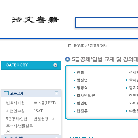
HOME > 5급공채/입법
5급공채/입법 교재 및 강의
헌법
경제
행정법
국제
행정학
정치
조사방법론
정책
변호사시험
로스쿨(LEET)
법일반
가이
사법연수원
PSAT
법전류
수험
5급공채/입법
법원행정고시
주석서/법률실무
서