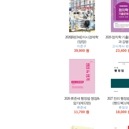
2026[8판3쇄] 미시경제학
2026 정치학 기
{양장}
과 강평
이준구
고시계사 
39,900 원
23,400
2026 류준세 행정법 쟁점&
2027 진리 행정
암기(제12판)
{핸드북} (제
류준세
류정모
11,700 원
18,000