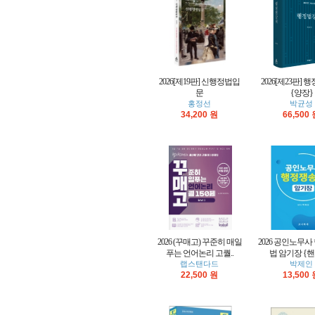
2026[제19판] 신행정법입
2026[제23판]
문
{양장}
홍정선
박균성
34,200 원
66,500
2026 (꾸매고) 꾸준히 매일
2026 공인노무
푸는 언어논리 고퀄..
법 암기장 {
랩스탠다드
박제인
22,500 원
13,500