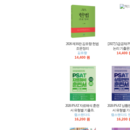
2026 제16판 김유향 헌법
[2027] 5급공채 
조문정리
논리 기출문제[
김유향
14,400
14,400 원
2026 PSAT 자료해석 훈련
2026 PSAT 상
서 유형별 기출 B..
서 유형별 기출
랩스탠다드
랩스탠다드 
16,200 원
16,200