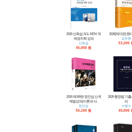
2026 신희섭 ALL-NEW 국
2026[제11판] 
제정치학 강의
김유환
53,200
신희섭
45,000 원
2026 제160판 정인섭 신국
2026 행정법 기
제법강의(이론과 사..
리
정인섭
서병수
55,100 원
45,000