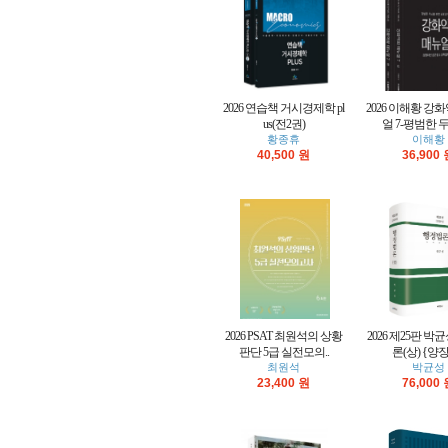
2026 연습책 거시경제학 pl
2026 이해황 강
us(전2권)
얼 7-평범한 두
황종휴
이해황
40,500 원
36,900
2026 PSAT 최원석의 상황
2026 제25판 박
판단 5급 실전모의..
론(상) {양
최원석
박균성
23,400 원
76,000