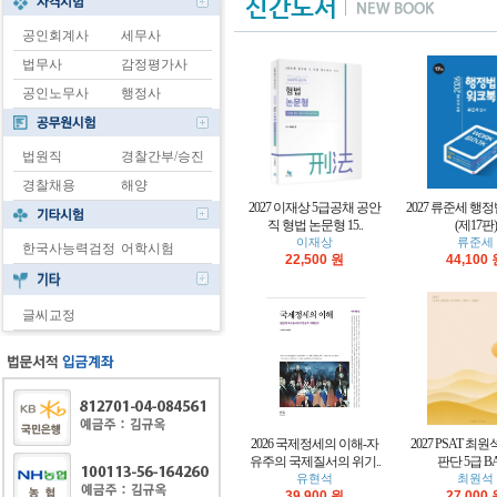
공인회계사
세무사
법무사
감정평가사
공인노무사
행정사
법원직
경찰간부/승진
경찰채용
해양
2027 이재상 5급공채 공안
2027 류준세 행
직 형법 논문형 15..
(제17판)
이재상
류준세
한국사능력검정
어학시험
22,500 원
44,100
글씨교정
2026 국제정세의 이해-자
2027 PSAT 최
유주의 국제질서의 위기..
판단 5급 BAS
유현석
최원석
39,900 원
27,000