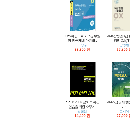
2026 이상구 해커스공무원
2026 강성민 5급
패권 국제법 단원별 ..
정리 OX(제
이상구
강성민
33,300 원
37,800
2026 PSAT 자료해석 계산
2026 5급 공채 
연습을 위한 오뚜기..
이드
윤진원
고시계
14,400 원
27,000