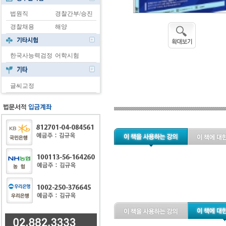
법원직
경찰간부/승진
경찰채용
해양
한국사능력검정
어학시험
글씨교정