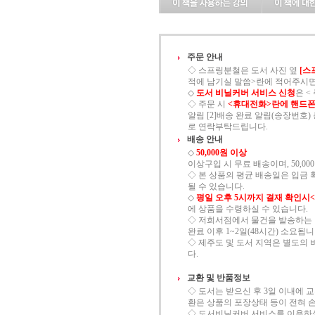
주문 안내
◇ 스프링분철은 도서 사진 옆
[스
적에 남기실 말씀>란에 적어주시면
◇
도서 비닐커버 서비스 신청
은 
◇ 주문 시
<휴대전화>란에 핸드폰
알림 [2]배송 완료 알림(송장번호) 총
로 연락부탁드립니다.
배송 안내
◇
50,000원 이상
이상구입 시 무료 배송이며, 50,00
◇ 본 상품의 평균 배송일은 입금 
될 수 있습니다.
◇
평일 오후 5시까지 결재 확인시
에 상품을 수령하실 수 있습니다.
◇ 저희서점에서 물건을 발송하는 
완료 이후 1~2일(48시간) 소요됩니
◇ 제주도 및 도서 지역은 별도의 
다.
교환 및 반품정보
◇ 도서는 받으신 후 3일 이내에 
환은 상품의 포장상태 등이 전혀 
◇ 도서비닐커버 서비스를 이용하셨을