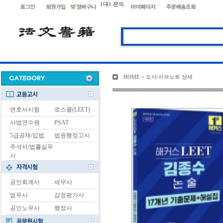
1대1 문의
HOME > 도서/서브노트 상세
변호사시험
로스쿨(LEET)
사법연수원
PSAT
5급공채/입법
법원행정고시
주석서/법률실무
서
공인회계사
세무사
법무사
감정평가사
공인노무사
행정사