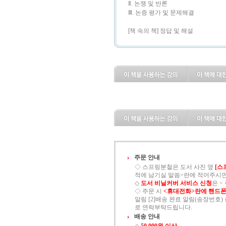
Ⅱ. 논쟁 및 반론
Ⅲ. 논증 평가 및 문제해결
[책 속의 책] 정답 및 해설
주문 안내
◇ 스프링분철은 도서 사진 옆
[스
적에 남기실 말씀>란에 적어주시면
◇
도서 비닐커버 서비스 신청
은 
◇ 주문 시
<휴대전화>란에 핸드폰
알림 [2]배송 완료 알림(송장번호) 총
로 연락부탁드립니다.
배송 안내