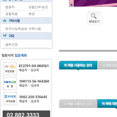
법원직
경찰간부/승진
경찰채용
해양
한국사능력검정
어학시험
글씨교정