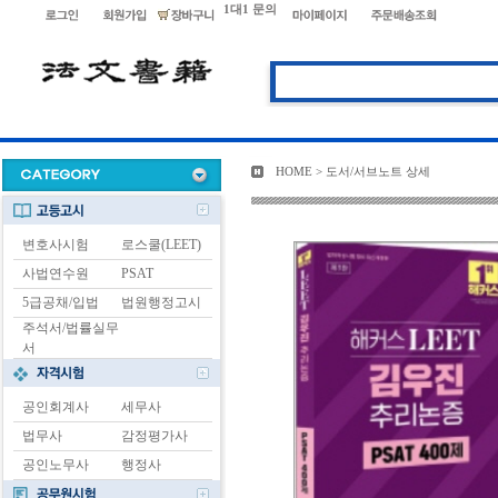
1대1 문의
HOME > 도서/서브노트 상세
변호사시험
로스쿨(LEET)
사법연수원
PSAT
5급공채/입법
법원행정고시
주석서/법률실무
서
공인회계사
세무사
법무사
감정평가사
공인노무사
행정사