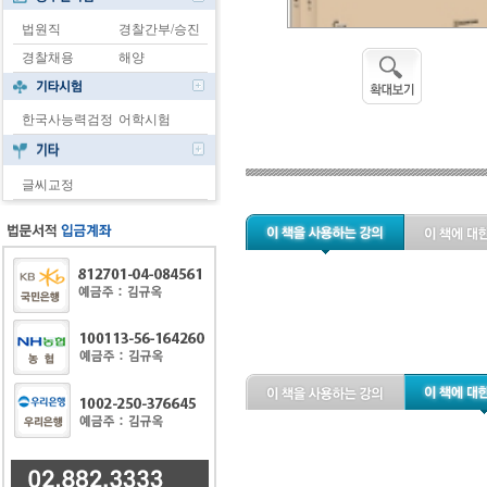
법원직
경찰간부/승진
경찰채용
해양
한국사능력검정
어학시험
글씨교정