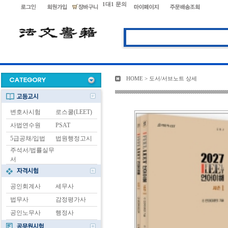
1대1 문의
HOME > 도서/서브노트 상세
변호사시험
로스쿨(LEET)
사법연수원
PSAT
5급공채/입법
법원행정고시
주석서/법률실무
서
공인회계사
세무사
법무사
감정평가사
공인노무사
행정사