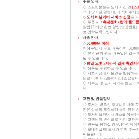
주문 안내
◇ 스프링분철은 도서 사진 옆
[스
적에 남기실 말씀>란에 적어주시면
◇
도서 비닐커버 서비스 신청
은 
◇ 주문 시
<휴대전화>란에 핸드폰
알림 [2]배송 완료 알림(송장번호) 총
로 연락부탁드립니다.
배송 안내
◇
50,000원 이상
이상구입 시 무료 배송이며, 50,00
◇ 본 상품의 평균 배송일은 입금 
될 수 있습니다.
◇
평일 오후 5시까지 결재 확인시
에 상품을 수령하실 수 있습니다.
◇ 저희서점에서 물건을 발송하는 
완료 이후 1~2일(48시간) 소요됩니
◇ 제주도 및 도서 지역은 별도의 
다.
교환 및 반품정보
◇ 도서는 받으신 후 3일 이내에 
환은 상품의 포장상태 등이 전혀 
◇ 도서비닐커버 서비스를 이용하셨을
◇ 고객님의 변심으로 인한 교환은
◇ 반품을 원하실 경우, [마이페이
◇ 보내주실 때 도서와 함께 주문
탁드립니다.